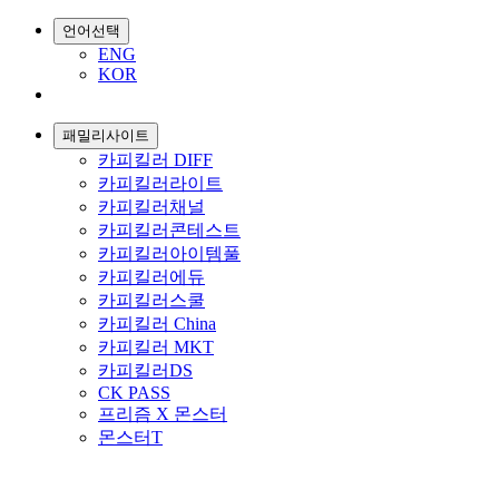
언어선택
ENG
KOR
패밀리사이트
카피킬러 DIFF
카피킬러라이트
카피킬러채널
카피킬러콘테스트
카피킬러아이템풀
카피킬러에듀
카피킬러스쿨
카피킬러 China
카피킬러 MKT
카피킬러DS
CK PASS
프리즘 X 몬스터
몬스터T