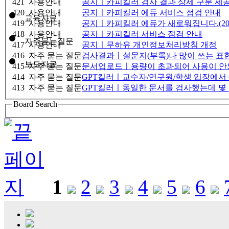
421
사용안내
공지ㅣ카피킬러 검사 결과 상세 구분 제공 안내
420
사용안내
공지ㅣ카피킬러 에듀 서비스 점검 안내
교육자료
419
사용안내
공지ㅣ카피킬러 에듀가 새로워집니다.(2026
418
사용안내
공지ㅣ카피킬러 서비스 점검 안내
자주묻는질문
417
사용안내
공지ㅣ무하유 개인정보처리방침 개정
416
자주 묻는 질문
검사결과ㅣ설문지(부록)나 많이 쓰는 표현
보도자료
415
자주 묻는 질문
문서업로드ㅣ용량이 초과되어 사용이 안
414
자주 묻는 질문
GPT킬러ㅣ교수자/연구원/학생 입장에서 
413
자주 묻는 질문
GPT킬러ㅣ동일한 문서를 검사했는데 몇 
Board Search
1
2
3
4
5
6