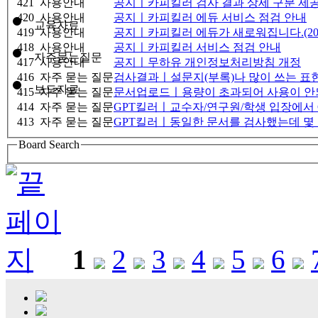
421
사용안내
공지ㅣ카피킬러 검사 결과 상세 구분 제공 안내
420
사용안내
공지ㅣ카피킬러 에듀 서비스 점검 안내
교육자료
419
사용안내
공지ㅣ카피킬러 에듀가 새로워집니다.(2026
418
사용안내
공지ㅣ카피킬러 서비스 점검 안내
자주묻는질문
417
사용안내
공지ㅣ무하유 개인정보처리방침 개정
416
자주 묻는 질문
검사결과ㅣ설문지(부록)나 많이 쓰는 표현
보도자료
415
자주 묻는 질문
문서업로드ㅣ용량이 초과되어 사용이 안
414
자주 묻는 질문
GPT킬러ㅣ교수자/연구원/학생 입장에서 
413
자주 묻는 질문
GPT킬러ㅣ동일한 문서를 검사했는데 몇 
Board Search
1
2
3
4
5
6