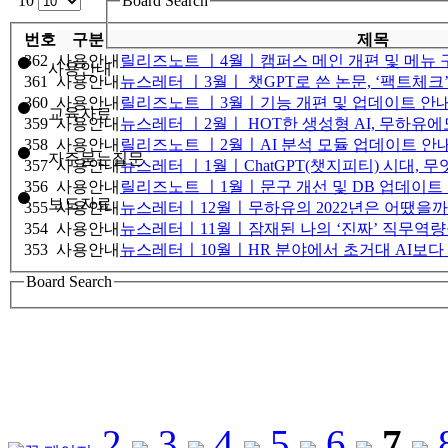
10
Board Search
번호
구분
제목
362
사용안내
릴리즈노트 ㅣ4월ㅣ캠퍼스 메인 개편 및 메뉴 
사용안내
361
사용안내
뉴스레터 ㅣ3월ㅣ 챗GPT로 쓴 논문, ‘팩트체크
360
사용안내
릴리즈노트 ㅣ3월ㅣ기능 개편 및 업데이트 안
교육자료
359
사용안내
뉴스레터 ㅣ2월ㅣ HOT한 생성형 AI, 무하유
358
사용안내
릴리즈노트 ㅣ2월ㅣAI 분석 모듈 업데이트 안
자주묻는질문
357
사용안내
뉴스레터 ㅣ1월ㅣChatGPT(챗지피티) 시대, 
356
사용안내
릴리즈노트 ㅣ1월ㅣ문구 개선 및 DB 업데이트
보도자료
355
사용안내
뉴스레터ㅣ12월ㅣ무하유의 2022년은 어땠을까
354
사용안내
뉴스레터ㅣ11월ㅣ잠재된 나의 ‘진짜’ 직무역량
353
사용안내
뉴스레터ㅣ10월ㅣHR 분야에서 초거대 AI보다 
Board Search
2
3
4
5
6
7