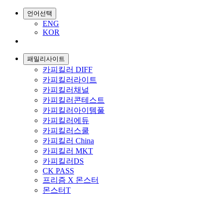
언어선택
ENG
KOR
패밀리사이트
카피킬러 DIFF
카피킬러라이트
카피킬러채널
카피킬러콘테스트
카피킬러아이템풀
카피킬러에듀
카피킬러스쿨
카피킬러 China
카피킬러 MKT
카피킬러DS
CK PASS
프리즘 X 몬스터
몬스터T