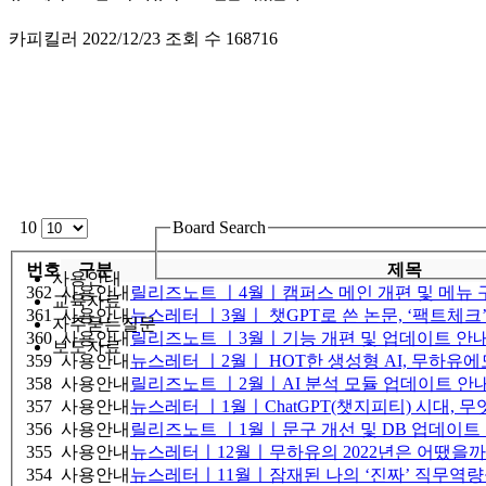
카피킬러
2022/12/23
조회 수
168716
10
Board Search
번호
구분
제목
사용안내
362
사용안내
릴리즈노트 ㅣ4월ㅣ캠퍼스 메인 개편 및 메뉴 
교육자료
361
사용안내
뉴스레터 ㅣ3월ㅣ 챗GPT로 쓴 논문, ‘팩트체크
자주묻는질문
360
사용안내
릴리즈노트 ㅣ3월ㅣ기능 개편 및 업데이트 안
보도자료
359
사용안내
뉴스레터 ㅣ2월ㅣ HOT한 생성형 AI, 무하유
358
사용안내
릴리즈노트 ㅣ2월ㅣAI 분석 모듈 업데이트 안
357
사용안내
뉴스레터 ㅣ1월ㅣChatGPT(챗지피티) 시대, 
356
사용안내
릴리즈노트 ㅣ1월ㅣ문구 개선 및 DB 업데이트
355
사용안내
뉴스레터ㅣ12월ㅣ무하유의 2022년은 어땠을까
354
사용안내
뉴스레터ㅣ11월ㅣ잠재된 나의 ‘진짜’ 직무역량