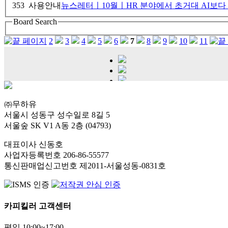
353
사용안내
뉴스레터ㅣ10월ㅣHR 분야에서 초거대 AI보다 
Board Search
2
3
4
5
6
7
8
9
10
11
㈜무하유
서울시 성동구 성수일로 8길 5
서울숲 SK V1 A동 2층 (04793)
대표이사 신동호
사업자등록번호 206-86-55577
통신판매업신고번호 제2011-서울성동-0831호
카피킬러 고객센터
평일 10:00~17:00