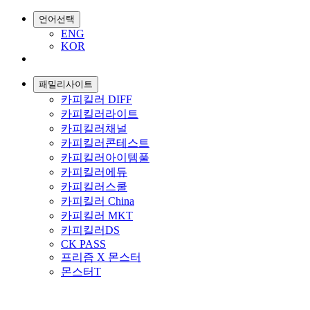
언어선택
ENG
KOR
패밀리사이트
카피킬러 DIFF
카피킬러라이트
카피킬러채널
카피킬러콘테스트
카피킬러아이템풀
카피킬러에듀
카피킬러스쿨
카피킬러 China
카피킬러 MKT
카피킬러DS
CK PASS
프리즘 X 몬스터
몬스터T