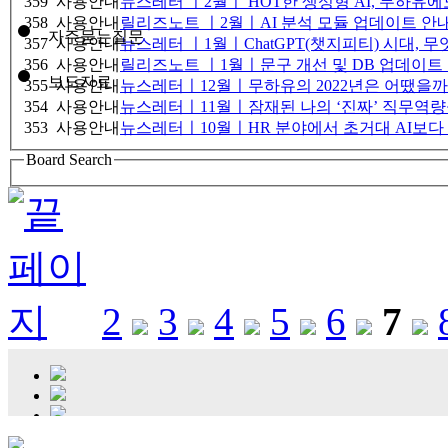
359
사용안내
뉴스레터 ㅣ2월ㅣ HOT한 생성형 AI, 무하유
358
사용안내
릴리즈노트 ㅣ2월ㅣAI 분석 모듈 업데이트 안
자주묻는질문
357
사용안내
뉴스레터 ㅣ1월ㅣChatGPT(챗지피티) 시대, 
356
사용안내
릴리즈노트 ㅣ1월ㅣ문구 개선 및 DB 업데이트
보도자료
355
사용안내
뉴스레터ㅣ12월ㅣ무하유의 2022년은 어땠을까
354
사용안내
뉴스레터ㅣ11월ㅣ잠재된 나의 ‘진짜’ 직무역량
353
사용안내
뉴스레터ㅣ10월ㅣHR 분야에서 초거대 AI보다 
Board Search
2
3
4
5
6
7