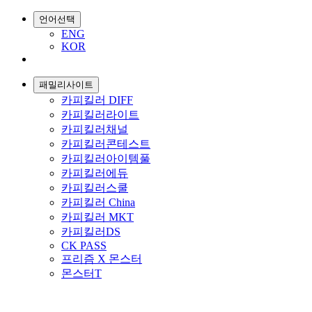
언어선택
ENG
KOR
패밀리사이트
카피킬러 DIFF
카피킬러라이트
카피킬러채널
카피킬러콘테스트
카피킬러아이템풀
카피킬러에듀
카피킬러스쿨
카피킬러 China
카피킬러 MKT
카피킬러DS
CK PASS
프리즘 X 몬스터
몬스터T