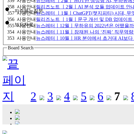
359
사용안내
뉴스레터 ㅣ2월ㅣ HOT한 생성형 AI, 무하유
358
사용안내
릴리즈노트 ㅣ2월ㅣAI 분석 모듈 업데이트 안
자주묻는질문
357
사용안내
뉴스레터 ㅣ1월ㅣChatGPT(챗지피티) 시대, 
356
사용안내
릴리즈노트 ㅣ1월ㅣ문구 개선 및 DB 업데이트
보도자료
355
사용안내
뉴스레터ㅣ12월ㅣ무하유의 2022년은 어땠을까
354
사용안내
뉴스레터ㅣ11월ㅣ잠재된 나의 ‘진짜’ 직무역량
353
사용안내
뉴스레터ㅣ10월ㅣHR 분야에서 초거대 AI보다 
Board Search
2
3
4
5
6
7